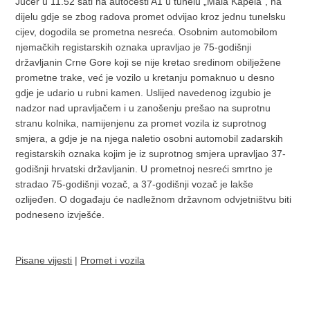
Jučer u 11.52 sati na autocesti A1 u tunelu „Mala Kapela“, na
dijelu gdje se zbog radova promet odvijao kroz jednu tunelsku
cijev, dogodila se prometna nesreća. Osobnim automobilom
njemačkih registarskih oznaka upravljao je 75-godišnji
državljanin Crne Gore koji se nije kretao sredinom obilježene
prometne trake, već je vozilo u kretanju pomaknuo u desno
gdje je udario u rubni kamen. Uslijed navedenog izgubio je
nadzor nad upravljačem i u zanošenju prešao na suprotnu
stranu kolnika, namijenjenu za promet vozila iz suprotnog
smjera, a gdje je na njega naletio osobni automobil zadarskih
registarskih oznaka kojim je iz suprotnog smjera upravljao 37-
godišnji hrvatski državljanin. U prometnoj nesreći smrtno je
stradao 75-godišnji vozač, a 37-godišnji vozač je lakše
ozlijeđen. O događaju će nadležnom državnom odvjetništvu biti
podneseno izvješće.
Pisane vijesti
|
Promet i vozila