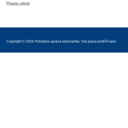
Pisane vijesti
Copyright © 2026 Policijska uprava karlovaÄka. Sva prava pridrÅ¾ana