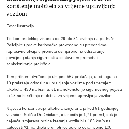
korištenje mobitela za vrijeme upravljanja
vozilom
Foto: ilustracija
Tijekom proteklog vikenda od 29. do 31. svibnja na području
Policijske uprave karlovačke provedene su preventivno-
represivne akcije u prometu usmjerene na održavanje
povoljnog stanja sigurnosti u cestovnom prometu i
sankcioniranje prekršaja.
Tom prilikom utvrđeno je ukupno 567 prekršaja, a od toga se
10 prekršaja odnosi na upravljanje vozilima pod utjecajem
alkohola, 430 na brzinu, 51 na nekorištenje sigurnosnog pojasa
te 18 na korištenje mobitela za vrijeme upravljanja vozilom.
Najveća koncentracija alkohola izmjerena je kod 51-godišnjeg
vozača u Selištu Drežničkom, a iznosila je 1,71 promil, dok je
najveća izmjerena brzina kretanja vozila bila 183 km/h na
autocesti A1, na dijelu prometnice gdje je ograničenje 100