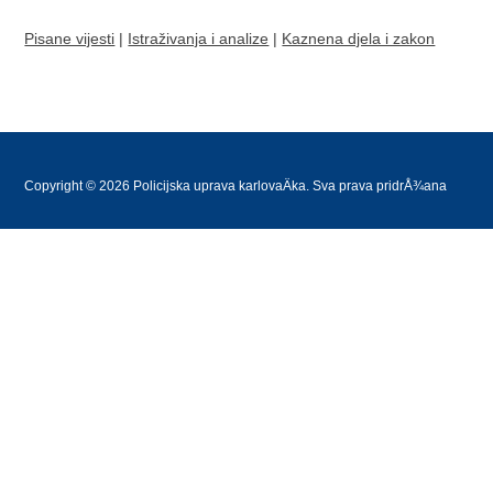
Pisane vijesti
|
Istraživanja i analize
|
Kaznena djela i zakon
Copyright © 2026 Policijska uprava karlovaÄka. Sva prava pridrÅ¾ana