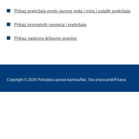
Prikaz prekršaja protiv javnog reda i mira i ostalih prekršaja
Prikaz prometnih nesreća i prekršaja
Prikaz nadzora državne granice
Copyright © 2026 Policijska uprava karlovaÄka. Sva prava pridrÅ¾ana