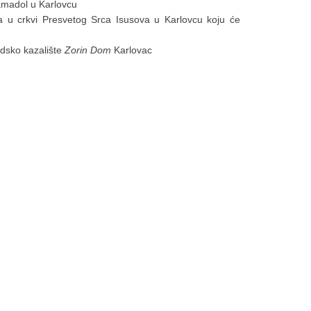
Jamadol u Karlovcu
a u crkvi Presvetog Srca Isusova u Karlovcu koju će
adsko kazalište
Zorin Dom
Karlovac