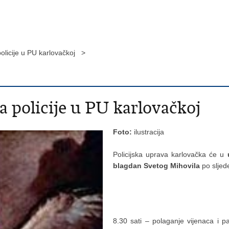
licije u PU karlovačkoj >
policije u PU karlovačkoj
Foto:
ilustracija
Policijska uprava karlovačka će u
blagdan Svetog Mihovila
po sljed
8.30 sati – polaganje vijenaca i p