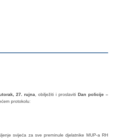
utorak, 27. rujna
, obilježiti i proslaviti
Dan policije –
ećem protokolu:
aljenje svijeća za sve preminule djelatnike MUP-a RH