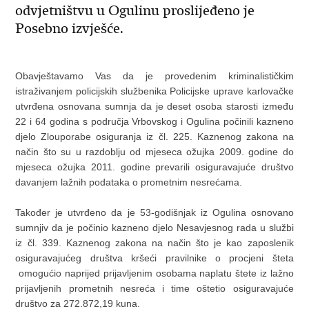
odvjetništvu u Ogulinu proslijeđeno je
Posebno izvješće.
Obavještavamo Vas da je provedenim kriminalističkim
istraživanjem policijskih službenika Policijske uprave karlovačke
utvrđena osnovana sumnja da je deset osoba starosti između
22 i 64 godina s područja Vrbovskog i Ogulina počinili kazneno
djelo Zlouporabe osiguranja iz čl. 225. Kaznenog zakona na
način što su u razdoblju od mjeseca ožujka 2009. godine do
mjeseca ožujka 2011. godine prevarili osiguravajuće društvo
davanjem lažnih podataka o prometnim nesrećama.
Također je utvrđeno da je 53-godišnjak iz Ogulina osnovano
sumnjiv da je počinio kazneno djelo Nesavjesnog rada u službi
iz čl. 339. Kaznenog zakona na način što je kao zaposlenik
osiguravajućeg društva kršeći pravilnike o procjeni šteta
omogućio naprijed prijavljenim osobama naplatu štete iz lažno
prijavljenih prometnih nesreća i time oštetio osiguravajuće
društvo za 272.872,19 kuna.