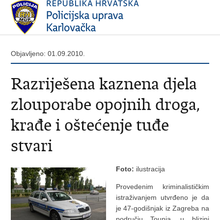
Objavljeno: 01.09.2010.
Razriješena kaznena djela
zlouporabe opojnih droga,
krađe i oštećenje tuđe
stvari
Foto:
ilustracija
Provedenim kriminalističkim
istraživanjem utvrđeno je da
je 47-godišnjak iz Zagreba na
području Tounja, u blizini