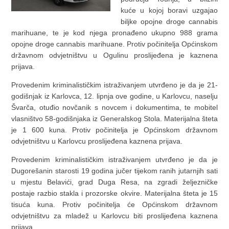
kuće u kojoj boravi uzgajao
biljke opojne droge cannabis
marihuane, te je kod njega pronađeno ukupno 988 grama
opojne droge cannabis marihuane. Protiv počinitelja Općinskom
državnom odvjetništvu u Ogulinu proslijeđena je kaznena
prijava.
Provedenim kriminalističkim istraživanjem utvrđeno je da je 21-
godišnjak iz Karlovca, 12. lipnja ove godine, u Karlovcu, naselju
Švarča, otuđio novčanik s novcem i dokumentima, te mobitel
vlasništvo 58-godišnjaka iz Generalskog Stola. Materijalna šteta
je 1 600 kuna. Protiv počinitelja je Općinskom državnom
odvjetništvu u Karlovcu proslijeđena kaznena prijava.
Provedenim kriminalističkim istraživanjem utvrđeno je da je
Dugorešanin starosti 19 godina jučer tijekom ranih jutarnjih sati
u mjestu Belavići, grad Duga Resa, na zgradi željezničke
postaje razbio stakla i prozorske okvire. Materijalna šteta je 15
tisuća kuna. Protiv počinitelja će Općinskom državnom
odvjetništvu za mladež u Karlovcu biti proslijeđena kaznena
prijava.