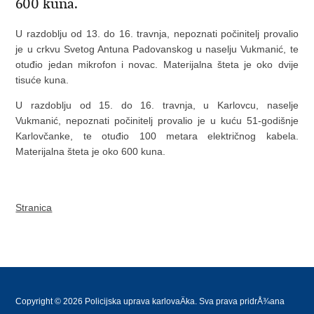
600 kuna.
U razdoblju od 13. do 16. travnja, nepoznati počinitelj provalio
je u crkvu Svetog Antuna Padovanskog u naselju Vukmanić, te
otuđio jedan mikrofon i novac. Materijalna šteta je oko dvije
tisuće kuna.
U razdoblju od 15. do 16. travnja, u Karlovcu, naselje
Vukmanić, nepoznati počinitelj provalio je u kuću 51-godišnje
Karlovčanke, te otuđio 100 metara električnog kabela.
Materijalna šteta je oko 600 kuna.
Stranica
Copyright © 2026 Policijska uprava karlovaÄka. Sva prava pridrÅ¾ana