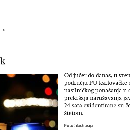
k >
ak
Od jučer do danas, u vre
području PU karlovačke e
nasilničkog ponašanja u o
prekršaja narušavanja jav
24 sata evidentirane su 
štetom.
Foto:
ilustracija