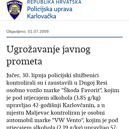
Objavljeno: 01.07.2009.
Ugrožavanje javnog
prometa
Jučer, 30. lipnja policijski službenici
kontrolirali su i zaustavili u Dugoj Resi
osobno vozilo marke "Škoda Favorit", kojim
je pod utjecajem alkohola (3,85 g/kg)
upravljao 42-godišnji Karlovčanin, a u
mjestu Maljevac kontroliran je osobni
automobil marke "VW Vento", kojim je pod
utjecajem alkohola (2,19 g/kg) upravljao 57-